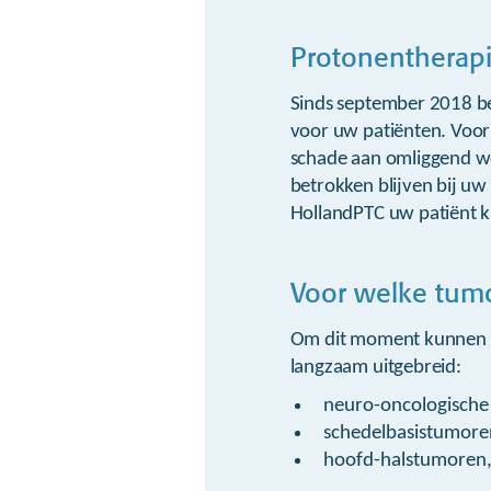
Protonentherapi
Sinds september 2018 be
voor uw patiënten. Voor
schade aan omliggend we
betrokken blijven bij u
HollandPTC uw patiënt ku
Voor welke tum
Om dit moment kunnen p
langzaam uitgebreid:
neuro-oncologisch
schedelbasistumore
hoofd-halstumoren, 