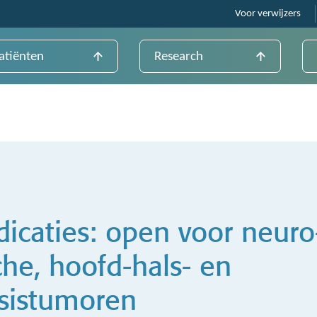
Voor verwijzers
atiënten
Research
icaties: open voor neuro
he, hoofd-hals- en
sistumoren