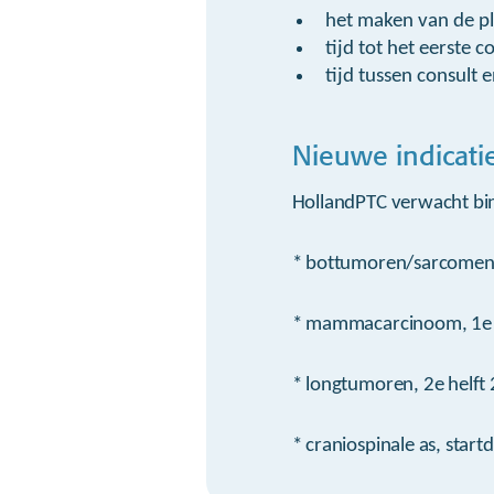
het maken van de pl
tijd tot het eerste 
tijd tussen consult 
Nieuwe indicati
HollandPTC verwacht bin
* bottumoren/sarcomen,
* mammacarcinoom, 1e 
* longtumoren, 2e helft
* craniospinale as, star