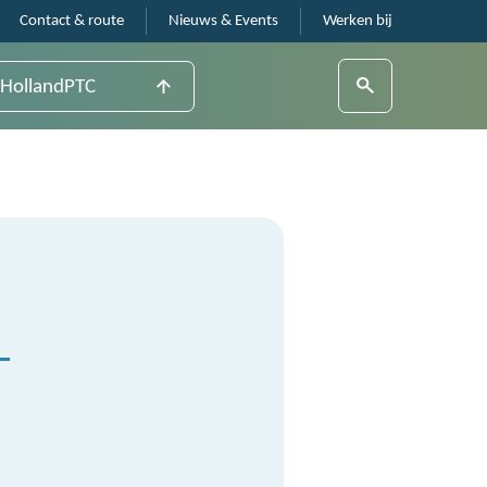
Contact & route
Nieuws & Events
Werken bij
HollandPTC
-