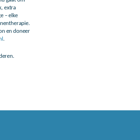
 nu gaat om
, extra
e – elke
onentherapie.
ion en doneer
nl
.
deren.