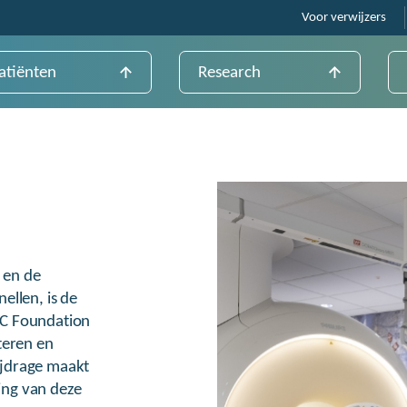
Voor verwijzers
atiënten
Research
 en de
ellen, is de
TC Foundation
teren en
ijdrage maakt
ling van deze