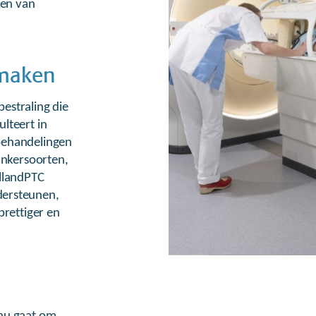
ren van
 maken
estraling die
lteert in
behandelingen
ankersoorten,
ollandPTC
dersteunen,
prettiger en