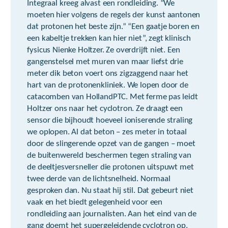
Integraal kreeg alvast een rondleiding. “We
moeten hier volgens de regels der kunst aantonen
dat protonen het beste zijn.” “Een gaatje boren en
een kabeltje trekken kan hier niet”, zegt klinisch
fysicus Nienke Holtzer. Ze overdrijft niet. Een
gangenstelsel met muren van maar liefst drie
meter dik beton voert ons zigzaggend naar het
hart van de protonenkliniek. We lopen door de
catacomben van HollandPTC. Met ferme pas leidt
Holtzer ons naar het cyclotron. Ze draagt een
sensor die bijhoudt hoeveel ioniserende straling
we oplopen. Al dat beton – zes meter in totaal
door de slingerende opzet van de gangen – moet
de buitenwereld beschermen tegen straling van
de deeltjesversneller die protonen uitspuwt met
twee derde van de lichtsnelheid. Normaal
gesproken dan. Nu staat hij stil. Dat gebeurt niet
vaak en het biedt gelegenheid voor een
rondleiding aan journalisten. Aan het eind van de
gang doemt het supergeleidende cyclotron op,