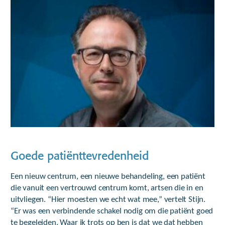
Goede patiënttevredenheid
Een nieuw centrum, een nieuwe behandeling, een patiënt
die vanuit een vertrouwd centrum komt, artsen die in en
uitvliegen. “Hier moesten we echt wat mee,” vertelt Stijn.
“Er was een verbindende schakel nodig om die patiënt goed
te begeleiden. Waar ik trots op ben is dat we dat hebben