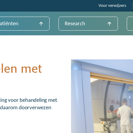
Voor verwijzers
atiënten
Research
len met
king voor behandeling met
 u daarom doorverwezen