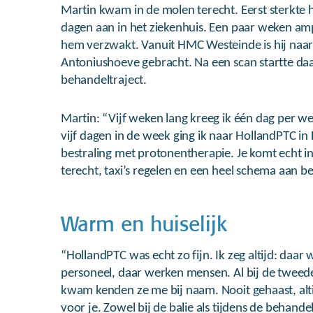
Martin kwam in de molen terecht. Eerst sterkte h
dagen aan in het ziekenhuis. Een paar weken am
hem verzwakt. Vanuit HMC Westeinde is hij na
Antoniushoeve gebracht. Na een scan startte daa
behandeltraject.
Martin: “Vijf weken lang kreeg ik één dag per 
vijf dagen in de week ging ik naar HollandPTC in 
bestraling met protonentherapie. Je komt echt i
terecht, taxi’s regelen en een heel schema aan b
Warm en huiselijk
“HollandPTC was echt zo fijn. Ik zeg altijd: daar
personeel, daar werken mensen. Al bij de tweede 
kwam kenden ze me bij naam. Nooit gehaast, altij
voor je. Zowel bij de balie als tijdens de behandel