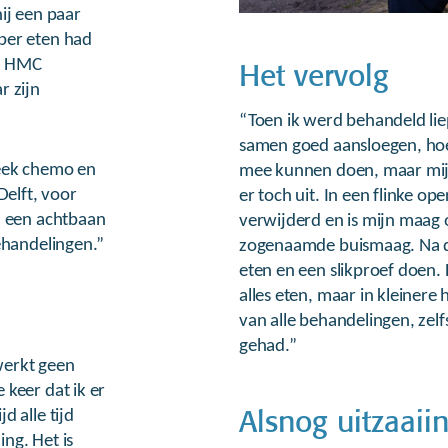
ij een paar
per eten had
ar HMC
Het vervolg
r zijn
“Toen ik werd behandeld lie
samen goed aansloegen, hoe
week chemo en
mee kunnen doen, maar mijn
Delft, voor
er toch uit. In een flinke op
n een achtbaan
verwijderd en is mijn maag
ehandelingen.”
zogenaamde buismaag. Na de
eten en een slikproef doen. 
alles eten, maar in kleinere
van alle behandelingen, zel
gehad.”
 werkt geen
keer dat ik er
d alle tijd
Alsnog uitzaaii
ing. Het is