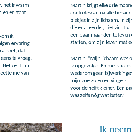
r, het is warm
Martin krijgt elke drie maan
 en er staat
controlescan na alle behande
plekjes in zijn lichaam. In z
die er al eerder, niet zichtb
een paar maanden te leven 
kom ik
starten, om zijn leven met 
eigen ervaring
tra doet, dat
 eens te vroeg,
Martin: “Mijn lichaam was 
d. Het centrum
ik opgevolgd. En met succes,
heette me van
wederom geen bijwerkingen,
mijn voetzolen en vingers na
voor de helft kleiner. Een pa
was zelfs nóg wat beter.”
Ik neem