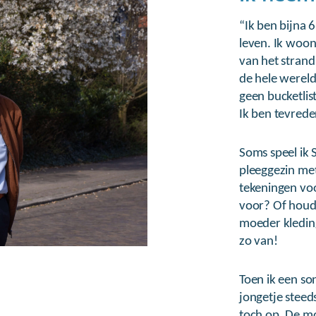
“Ik ben bijna 
leven. Ik woo
van het strand
de hele wereld
geen bucketlis
Ik ben tevrede
Soms speel ik 
pleeggezin met
tekeningen voo
voor? Of houd 
moeder kleding
zo van!
Toen ik een son
jongetje steeds
toch op. De m