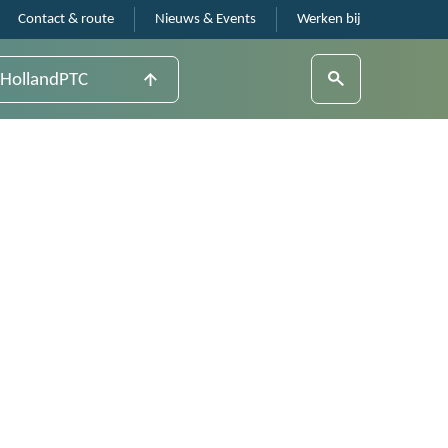
Contact & route
Nieuws & Events
Werken bij
HollandPTC