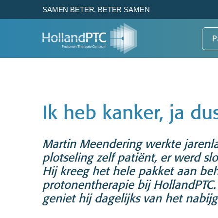
SAMEN BETER, BETER SAMEN
P
Patientenzorg
Research
HollandPTC
Ik heb kanker, ja du
Gezond weefsel beter sparen
How HollandPTC works to
Voor de beste
Dat is het voordeel van
enhance the benefits of
protonentherapie van nu en
protonentherapie.
proton therapy
later
Martin Meendering werkte jarenla
plotseling zelf patiënt, er werd 
Hij kreeg het hele pakket aan be
Bekijk
Over HollandPTC
protonentherapie bij HollandPTC. 
geniet hij dagelijks van het nabij
View