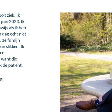
oit ziek. Ik
 juni 2023. Ik
wijs als ik ben
n dag echt niet
 zelfs mijn
n slikken. Ik
een
 want die
k de patiënt.
g: