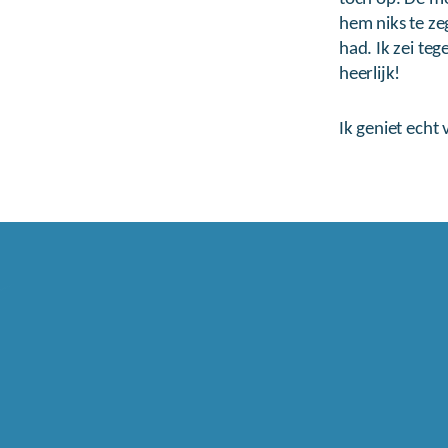
hem niks te ze
had. Ik zei teg
heerlijk!
Ik geniet echt 