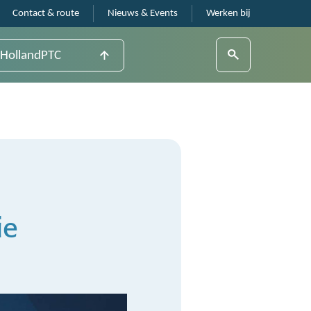
Contact & route
Nieuws & Events
Werken bij
HollandPTC
ie