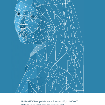
HollandPTC is opgericht door Erasmus MC, LUMC en TU