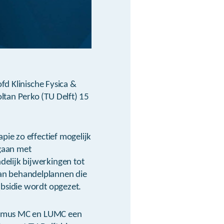
fd Klinische Fysica &
tan Perko (TU Delft) 15
ie zo effectief mogelijk
gaan met
elijk bijwerkingen tot
an behandelplannen die
bsidie wordt opgezet.
rasmus MC en LUMC een