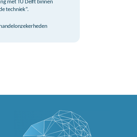
ng met TU Delft binnen
de techniek”.
behandelonzekerheden