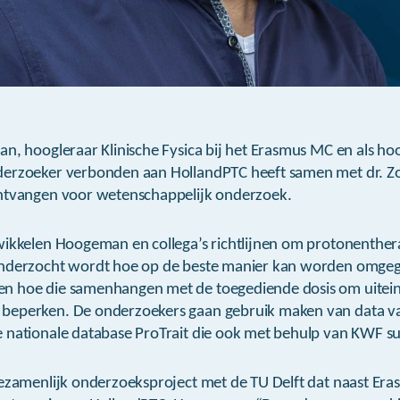
n, hoogleraar Klinische Fysica bij het Erasmus MC en als hoo
erzoeker verbonden aan HollandPTC heeft samen met dr. Zol
ntvangen voor wetenschappelijk onderzoek.
ikkelen Hoogeman en collega’s richtlijnen om protonentherap
Onderzocht wordt hoe op de beste manier kan worden omge
 hoe die samenhangen met de toegediende dosis om uiteind
beperken. De onderzoekers gaan gebruik maken van data v
 nationale database ProTrait die ook met behulp van KWF su
gezamenlijk onderzoeksproject met de TU Delft dat naast E