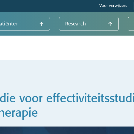
Voor verwijzers
atiënten
Research
ie voor effectiviteitsstud
herapie