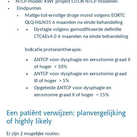
NTCP-model: KWF project CITOR NTCP modellen
Eindpunten
Matige-tot-ernstige droge mond volgens EORTC
QLQ-H&N35 6 maanden na einde behandeling
Dysfagie volgens gemodificeerde definitie
CTCAEv4.0 6 maanden na einde behandeling
Indicatie protonentherapie:
ΔNTCP voor dysphagie en xerostomie graad II
of hoger > 10%
ΔNTCP voor dysphagie en xerostomie graad
III of hoger > 5%
Opgetelde ΔNTCP voor dysphagie en
xerostomie graad II of hoger > 15%
Een patiënt verwijzen: planvergelijking
of highly likely
Er zijn 2 mogelijke routes: