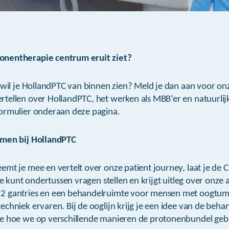
nentherapie centrum eruit ziet?
n wil je HollandPTC van binnen zien? Meld je dan aan voor o
tellen over HollandPTC, het werken als MBB’er en natuurlijk
ormulier onderaan deze pagina.
rmen bij HollandPTC
mt je mee en vertelt over onze patient journey, laat je de CT
 Je kunt ondertussen vragen stellen en krijgt uitleg over onz
2 gantries en een behandelruimte voor mensen met oogtumo
chniek ervaren. Bij de ooglijn krijg je een idee van de beha
e hoe we op verschillende manieren de protonenbundel geb