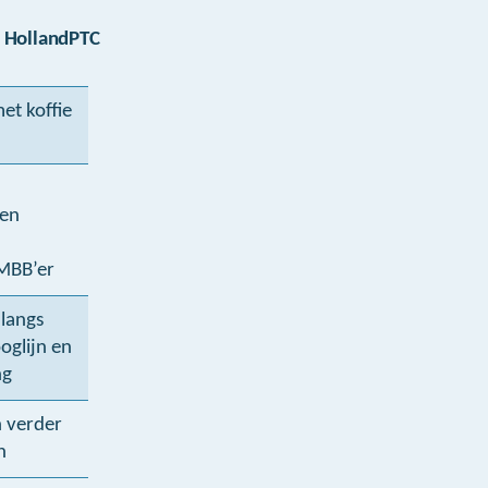
 HollandPTC
et koffie
 en
MBB’er
 langs
ooglijn en
ng
 verder
n