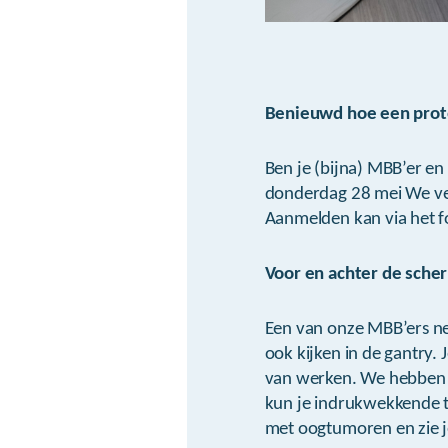
Benieuwd hoe een proto
Ben je (bijna) MBB’er e
donderdag 28 mei We ver
Aanmelden kan via het f
Voor en achter de sche
Een van onze MBB’ers nee
ook kijken in de gantry.
van werken. We hebben 
kun je indrukwekkende te
met oogtumoren en zie j