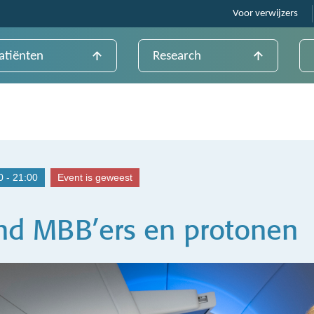
Voor verwijzers
atiënten
Research
 - 21:00
Event is geweest
d MBB’ers en protonen