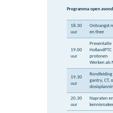
Programma open avond
18.30
Ontvangst m
uur
en thee
Presentatie
19.00
HollandPTC
uur
protonen
Werken als 
Rondleiding
19.30
gantry, CT, 
uur
dosisplanni
20.30
Napraten en
uur
kennismake